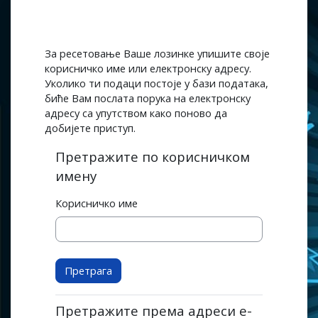
Иди на главни садржај
За ресетовање Ваше лозинке упишите своје
корисничко име или електронску адресу.
Уколико ти подаци постоје у бази података,
биће Вам послата порука на електронску
адресу са упутством како поново да
добијете приступ.
Претражите по корисничком
имену
Корисничко име
Претражите према адреси е-